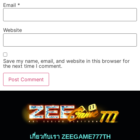
Email
*
Website
Save my name, email, and website in this browser for
the next time I comment.
เกี่ยวกับเรา ZEEGAME777TH