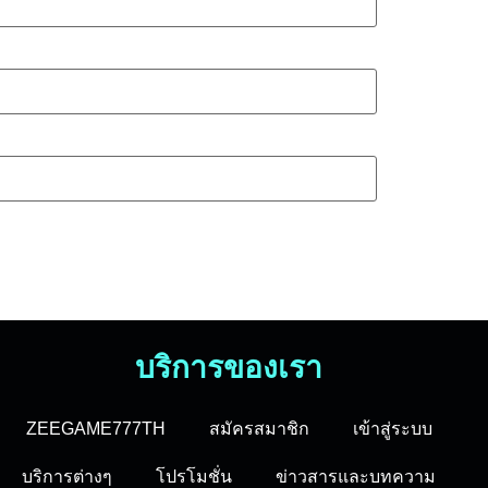
บริการของเรา
ZEEGAME777TH
สมัครสมาชิก
เข้าสู่ระบบ
บริการต่างๆ
โปรโมชั่น
ข่าวสารและบทความ