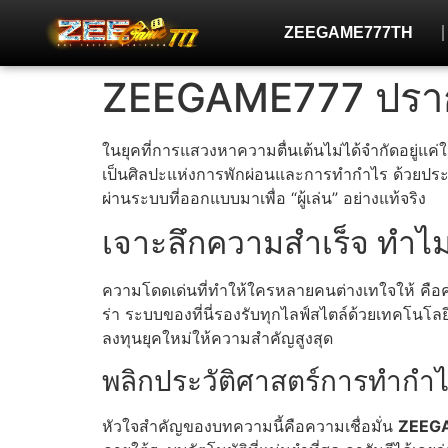
ZEEGAME777TH
ZEEGAME777 ปรากฏ
ในยุคที่การแสวงหาความตื่นเต้นไม่ได้จำกัดอยู่แค
เป็นศิลปะแห่งการพักผ่อนและการทำกำไร ด้วยประส
ผ่านระบบที่ออกแบบมาเพื่อ “ผู้เล่น” อย่างแท้จริง
เจาะลึกความสำเร็จ ทำไม
ความโดดเด่นที่ทำให้ใครหลายคนต่างเทใจให้ คือคว
ร่า ระบบของที่นี่รองรับทุกไลฟ์สไตล์ด้วยเทคโนโลยีที
ลงทุนยุคใหม่ให้ความสำคัญสูงสุด
พลิกประวัติศาสตร์การทำกำไร
หัวใจสำคัญของบทความนี้คือความเชื่อมั่น
ZEEG