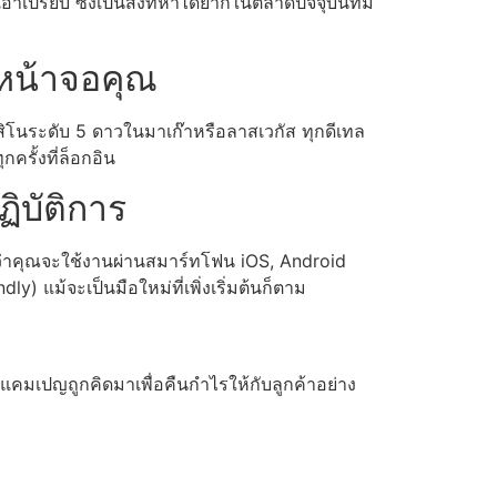
เปรียบ ซึ่งเป็นสิ่งที่หาได้ยากในตลาดปัจจุบันที่มี
งหน้าจอคุณ
าสิโนระดับ 5 ดาวในมาเก๊าหรือลาสเวกัส ทุกดีเทล
กครั้งที่ล็อกอิน
ิบัติการ
่ว่าคุณจะใช้งานผ่านสมาร์ทโฟน iOS, Android
 แม้จะเป็นมือใหม่ที่เพิ่งเริ่มต้นก็ตาม
ุกแคมเปญถูกคิดมาเพื่อคืนกำไรให้กับลูกค้าอย่าง