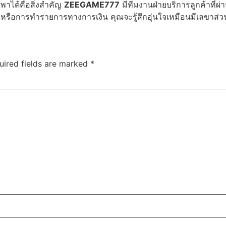
งพาได้คือสิ่งสำคัญ
ZEEGAME777
มีทีมงานฝ่ายบริการลูกค้าที
ิคหรือการทำรายการทางการเงิน คุณจะรู้สึกอุ่นใจเหมือนมีเลขาส่ว
uired fields are marked
*